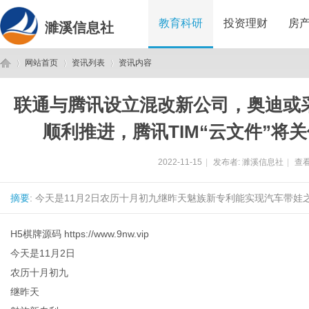
教育科研
投资理财
房
濉溪信息社
网站首页
资讯列表
资讯内容
联通与腾讯设立混改新公司，奥迪或
濉
›
›
›
顺利推进，腾讯TIM“云文件”将
2022-11-15
|
发布者:
濉溪信息社
|
查看
摘要
: 今天是11月2日农历十月初九继昨天魅族新专利能实现汽车带娃
H5棋牌源码
https://www.9nw.vip
今天是11月2日
溪
农历十月初九
继昨天