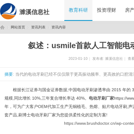
教育科研
投资理财
房
濉溪信息社
网站首页
资讯列表
资讯内容
叙述：usmile首款人工智能
濉
›
›
›
2023-01-10
|
发布者:
濉溪信息社
|
查看
摘要
: 当代的电动牙刷已经不仅仅限于更高振动频率、更高效的口腔清洁
根据长江证券与国金证券数据,中国电动牙刷渗透率由 2015 年的 3% 增长至
规模,同比增长 10%,三年复合增长率达 40%。
电动牙刷厂家
https:/
年，可为广大客户OEM代加工生产无铜植毛、热熔、贴片电动牙刷,声
溪
套产品,刷博士电动牙刷厂家为您提供柔性化的定制方案!
https://www.brushdoctor.cn/wp-conte