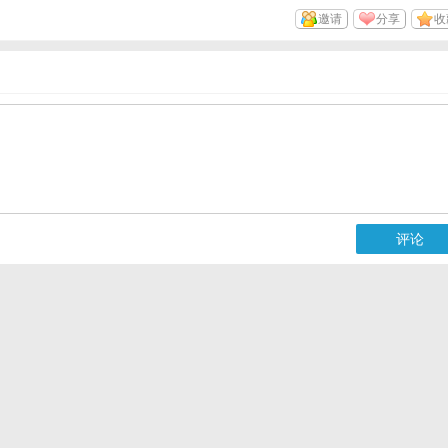
邀请
分享
收
评论