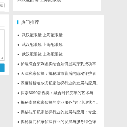
藏
热门推荐
武汉配眼镜 上海配眼镜
●
武汉配眼镜 上海配眼镜
●
武汉配眼镜 上海配眼镜
●
护理综合穿刺虚实结合如何提高穿刺成功率？立方幻境给出答案
●
天津私家侦探：揭秘城市背后的隐秘守护者
●
深度解析哈尔滨私家侦探行业的发展与应用现状
●
探索6090新视觉：融合时代变革的艺术与创新之旅
●
揭秘南昌私家侦探的专业服务与行业现状全面解析
●
揭秘沈阳私家侦探行业的发展与应用：专业侦探服务的全方位解析
●
揭秘厦门私家侦探行业的发展与服务特色详解
●