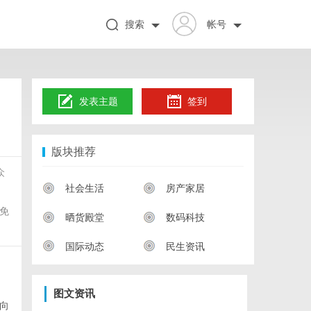
搜索
帐号
发表主题
签到
版块推荐
众
社会生活
房产家居
免
晒货殿堂
数码科技
国际动态
民生资讯
图文资讯
向