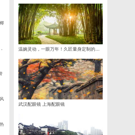
椰
，
温婉灵动，一眼万年！久匠量身定制的眉眼唇，才是你整张脸的点睛之笔！淡颜系女生的气质加分项
誉
风
武汉配眼镜 上海配眼镜
热