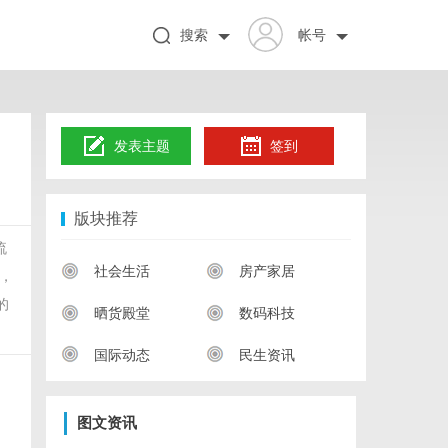
搜索
帐号
发表主题
签到
版块推荐
流
社会生活
房产家居
，
的
晒货殿堂
数码科技
国际动态
民生资讯
图文资讯