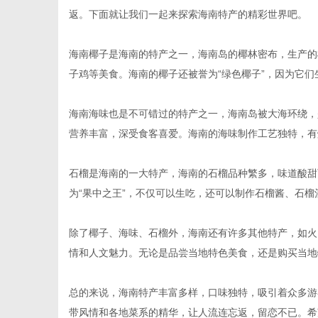
返。下面就让我们一起来探索海南特产的精彩世界吧。
海南椰子是海南的特产之一，海南岛的椰林密布，生产的
子鸡等美食。海南的椰子还被誉为“绿色椰子”，因为它
信
海南海味也是不可错过的特产之一，海南岛被大海环绕，
营养丰富，深受食客喜爱。海南的海味制作工艺独特，有
石榴是海南的一大特产，海南的石榴品种繁多，味道酸甜
为“果中之王”，不仅可以生吃，还可以制作石榴酱、石
除了椰子、海味、石榴外，海南还有许多其他特产，如火
息
情和人文魅力。无论是品尝当地特色美食，还是购买当地
总的来说，海南特产丰富多样，口味独特，吸引着众多游
带风情和各地菜系的精华，让人流连忘返，留恋不已。希