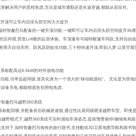
,完美解决用户的里程焦虑,无论是城市通勤还是长途穿越,都能从容应对。
键升顶可让车内后排头部空间大大提升
福特智趣烈马配备的一键升顶功能,一键即可让车内后排头部空间提升36厘
的压抑感,营造Loft般的起居体验。车顶篷布与福特敞篷车同款,支持自由
具有雨天自动关闭、防风及防蚊虫功能,三十秒快速升顶,即刻入梦,让星空观
系标配高达6.6kW的对外放电功能
电功能,功率远超同级,使其化身为一个强大的“移动能源站”。 无论是为营地
业设备充电,都能彻底告别用电焦虑。
智趣烈马越野360系统
系标配四驱,并配备前后机械差速锁,通过性比肩同级硬派越野车型。即便
越野模式下,越野360系统可实时感知车身姿态,提前预警俯仰/侧倾角风险
支持下,福特智趣烈马独有的旅行路书,支持酷炫3D卫星地图导航和路书