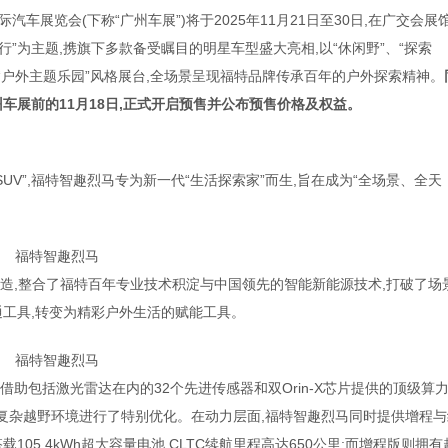
汽车展览会(下称“广州车展”)将于2025年11月21日至30日,在广交会展
行”为主题,携旗下多款备受瞩目的明星车型盛大亮相,以“休闲野”、“探索
登陆“户外主题乐园”风格展台,全场景呈现福特品牌传承百年的户外探索精神。
车展前的11月18日,
正式开启预售并公布预售价格及权益
。
UV”,福特智趣烈马专为新一代“生活探索家”而生,旨在成为“全场景、全天
福特智趣烈马
打造,整合了福特百年专业技术积淀与中国领先的智能新能源技术,打破了场
通工具,转变为精彩户外生活的赋能工具。
福特智趣烈马
借助包括激光雷达在内的32个先进传感器和双Orin-X芯片提供的顶级算
对复杂越野环境进行了特别优化。在动力层面,福特智趣烈马同时提供增程与
105.4kWh超大容量电池,CLTC续航里程高达650公里;而增程版则拥有