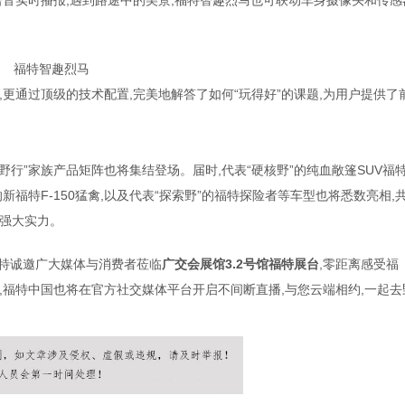
音实时播报,遇到路途中的美景,福特智趣烈马也可联动车身摄像头和传感
福特智趣烈马
,更通过顶级的技术配置,完美地解答了如何“玩得好”的课题,为用户提供了
野行”家族产品矩阵也将集结登场。届时,代表“硬核野”的纯血敞篷SUV福
的新福特F-150猛禽,以及代表“探索野”的福特探险者等车型也将悉数亮相,
强大实力。
,福特诚邀广大媒体与消费者莅临
广交会展馆
3
.
2
号馆福特展台
,零距离感受福
时,福特中国也将在官方社交媒体平台开启不间断直播,与您云端相约,一起去