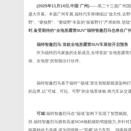
(
2025
年
11
月
1
4
日,中国
·广州
)
——第二十三届广州国际
盛大开幕。本届广州车展,福特汽车将继续以“放天性,去野
野”、“硬核野”、“赛级野”丰富的“探索野行”产局矩阵,
时,备受
期待
的“全地形露营
SUV
”福特智趣烈马也将在
广州
信
福特智趣烈马:首款全地形露营
SUV
车展前
开启预售
作为福特烈马家族的全新成员,全球首款“全地形露营S
候、全地形”的智能出行伙伴。
福特智趣烈马基于福特““福域”原生智能新能源架构
的边界,以“可城、可玩、可野”的全场景体验,将汽车从交
息
可城:
福特智趣烈马在“福域”架构下实现了智慧赋能。
持,福特智趣烈马拥有高速NOA领航辅助驾驶能力,并针
电两种动力选择,成为同级唯一“双栖”动力车型。 纯电版搭载