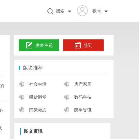
搜索
帐号
发表主题
签到
版块推荐
户
社会生活
房产家居
的
晒货殿堂
数码科技
国际动态
民生资讯
外
及
图文资讯