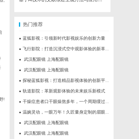
器,
热门推荐
前
蓝狐影视：引领新时代影视娱乐的创新力量
●
飞行影院：打造沉浸式空中观影体验的新革命
●
特
武汉配眼镜 上海配眼镜
●
共
武汉配眼镜 上海配眼镜
●
探秘蓝狐影视：打造精品影视体验的创新平台
●
轨道影院：革新观影体验的未来娱乐新模式
●
野!
干燥症患者口干眼燥熬多年，一个周期缓过来？老中医：一张辨证方对症，身体找回津液
●
温婉灵动，一眼万年！久匠量身定制的眉眼唇，才是你整张脸的点睛之笔！淡颜系女生的气质加分项
●
武汉配眼镜 上海配眼镜
●
武汉配眼镜 上海配眼镜
●