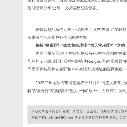
推荐沿途兴趣点、最美拍摄地甚至无人机拍摄点,更可以语
随时记录分享,让每一次探索都充满惊喜。
福特智趣烈马的到来,不仅解决了用户“去得了”的难题
所未有的全场景户外生活解决方案。
福特
“
探索
野
行”
家族集结,共赴
“
放
天性,去野行
”
之约
本届广州车展,除了福特智趣烈马外,福特强大的“探索
烈马和专业级山野利器福特游骑侠Ranger,代表“赛级野”
同呈现福特品牌在越野和户外生活方式领域的深厚底蕴与
2025广州国际汽车展览会将于11月21日盛大开幕
特“探索野行”家族的独特魅力,一同“放天性,去野行”。同