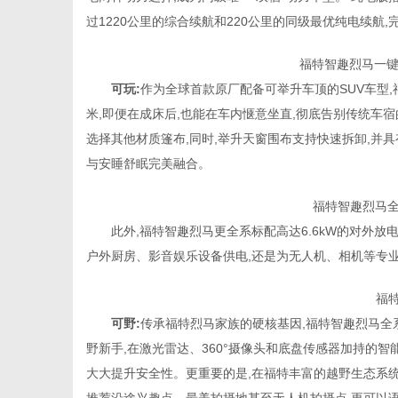
过1220公里的综合续航和220公里的同级最优纯电续航
福特智趣烈马一
社
可玩:
作为全球首款原厂配备可举升车顶的SUV车型,
米,即便在成床后,也能在车内惬意坐直,彻底告别传统车宿
选择其他材质篷布,同时,举升天窗围布支持快速拆卸,并
与安睡舒眠完美融合。
福特智趣烈马全
此外,福特智趣烈马更全系标配高达6.6kW的对外放
户外厨房、影音娱乐设备供电,还是为无人机、相机等专
福特
可野:
传承福特烈马家族的硬核基因,福特智趣烈马全
野新手,在激光雷达、360°摄像头和底盘传感器加持的智能
大大提升安全性。更重要的是,在福特丰富的越野生态系统