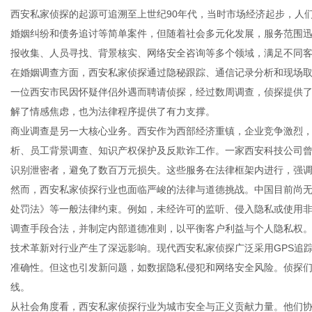
西安私家侦探的起源可追溯至上世纪90年代，当时市场经济起步，人
婚姻纠纷和债务追讨等简单案件，但随着社会多元化发展，服务范围
报收集、人员寻找、背景核实、网络安全咨询等多个领域，满足不同
在婚姻调查方面，西安私家侦探通过隐秘跟踪、通信记录分析和现场
信
一位西安市民因怀疑伴侣外遇而聘请侦探，经过数周调查，侦探提供
解了情感焦虑，也为法律程序提供了有力支撑。
商业调查是另一大核心业务。西安作为西部经济重镇，企业竞争激烈
析、员工背景调查、知识产权保护及反欺诈工作。一家西安科技公司
识别泄密者，避免了数百万元损失。这些服务在法律框架内进行，强
然而，西安私家侦探行业也面临严峻的法律与道德挑战。中国目前尚
处罚法》等一般法律约束。例如，未经许可的监听、侵入隐私或使用
调查手段合法，并制定内部道德准则，以平衡客户利益与个人隐私权
息
技术革新对行业产生了深远影响。现代西安私家侦探广泛采用GPS追
准确性。但这也引发新问题，如数据隐私侵犯和网络安全风险。侦探
线。
从社会角度看，西安私家侦探行业为城市安全与正义贡献力量。他们