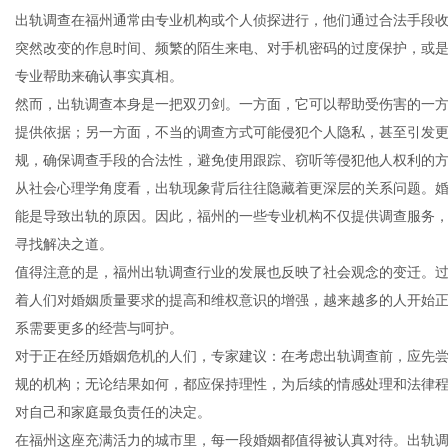
出轨调查在福州通常由专业机构或个人侦探进行，他们通过合法手段
突然改变的作息时间、频繁的陌生来电、对手机密码的过度保护，或
专业帮助来确认事实真相。
然而，出轨调查本身是一把双刃剑。一方面，它可以帮助受伤害的一
信
提供依据；另一方面，不当的调查方式可能侵犯个人隐私，甚至引发
规，确保调查手段的合法性，避免使用跟踪、窃听等侵犯他人权利的
从社会心理学角度看，出轨现象背后往往隐藏着更深层的关系问题。
能是导致出轨的原因。因此，福州的一些专业机构不仅提供调查服务
寻找解决之道。
值得注意的是，福州出轨调查行业的发展也反映了社会观念的变迁。
着人们对婚姻质量要求的提高和维权意识的增强，越来越多的人开始
系需要更多的经营与呵护。
息
对于正在经历婚姻危机的人们，专家建议：在考虑出轨调查前，应先
规的机构；无论结果如何，都应保持理性，为后续的情感处理和法律
对自己和家庭最负责任的决定。
在福州这座充满活力的城市里，每一段婚姻都值得被认真对待。出轨