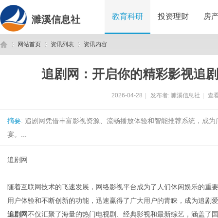
教育科研
投资理财
房
濉溪信息社
网站首页
资讯列表
资讯内容
追剧网：开启你的精彩影视追
濉
›
›
›
2026-04-28
|
发布者:
濉溪信息社
|
查看
摘要
: 追剧网凭借丰富影视资源、流畅播放体验和智能推荐系统，成
宴。...
追剧网
溪
随着互联网技术的飞速发展，网络影视平台成为了人们休闲娱乐的重
用户体验和不断创新的功能，迅速赢得了广大用户的青睐，成为追剧
追剧网
不仅汇聚了海量的热门电视剧、经典影视和最新综艺，涵盖了