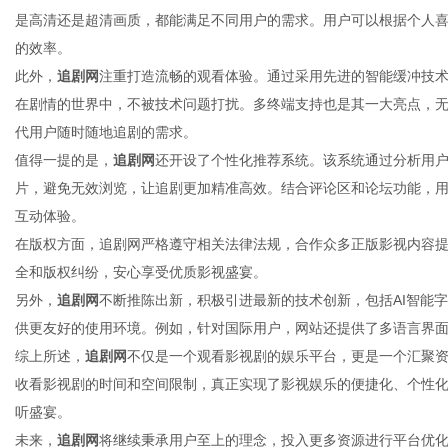
是高清还是超清画质，都能满足不同用户的需求。用户可以根据个人
的效率。
此外，
追剧网
注重打造流畅的观看体验。通过采用先进的智能缓冲技
在剧情的世界中，不被技术问题打扰。多终端支持也是其一大亮点，
信
代用户随时随地追剧的需求。
值得一提的是，
追剧网
还开设了个性化推荐系统。该系统通过分析用
片，避免无效浏览，让追剧更加精准高效。结合评论区和论坛功能，
互动体验。
在版权方面，追剧网严格遵守相关法律法规，合作众多正版影视内容
全和版权纠纷，安心享受优质影视盛宴。
另外，
追剧网
不断推陈出新，积极引进最新的技术创新，包括AI智能
供更友好的使用环境。例如，针对国际用户，网站还提供了多语言界
息
综上所述，
追剧网
不仅是一个观看影视剧的娱乐平台，更是一个汇聚
收看影视剧的时间和空间限制，真正实现了影视娱乐的便捷化、个性
听盛宴。
未来，
追剧网
将继续秉承用户至上的理念，投入更多资源进行平台优