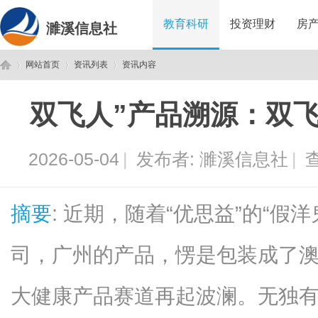
教育科研
投资理财
房
濉溪信息社
网站首页
资讯列表
资讯内容
双飞人”产品溯源：双
濉
›
›
›
2026-05-04
|
发布者:
濉溪信息社
|
查
摘要
: 近期，随着“优思益”的“假
司，广州的产品，愣是包装成了
溪
大健康产品赛道再起波澜。无独有