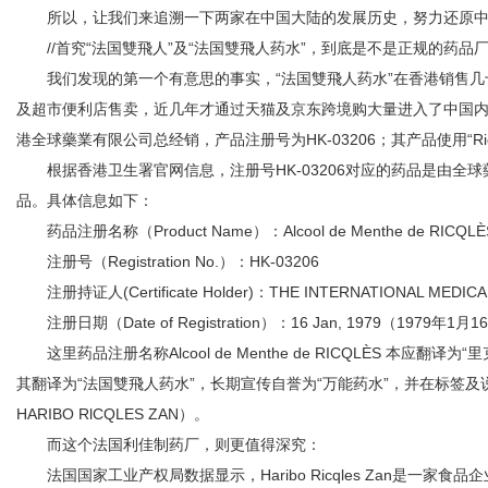
所以，让我们来追溯一下两家在中国大陆的发展历史，努力还原中外
//首究“法国雙飛人”及“法国雙飛人药水”，到底是不是正规的药品
我们发现的第一个有意思的事实，“法国雙飛人药水”在香港销售几
社
及超市便利店售卖，近几年才通过天猫及京东跨境购大量进入了中国内
港全球藥業有限公司总经销，产品注册号为HK-03206；其产品使用“Ric
根据香港卫生署官网信息，注册号HK-03206对应的药品是由全球
品。具体信息如下：
药品注册名称（Product Name）：Alcool de Menthe de RICQLÈ
注册号（Registration No.）：HK-03206
注册持证人(Certificate Holder)：THE INTERNATIONAL ME
注册日期（Date of Registration）：16 Jan, 1979（1979年1月
这里药品注册名称Alcool de Menthe de RICQLÈS 本应翻
其翻译为“法国雙飛人药水”，长期宣传自誉为“万能药水”，并在标签
HARIBO RlCQLES ZAN）。
而这个法国利佳制药厂，则更值得深究：
法国国家工业产权局数据显示，Haribo Ricqles Zan是一