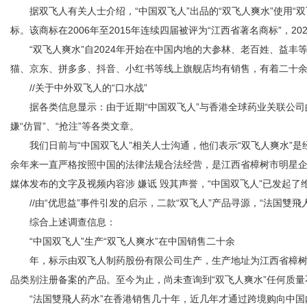
据双飞人有关人士介绍，“中国双飞人”出品的“双飞人爽水”使用“双
标。该商标在2006年至2015年连续四届被评为“江西省著名商标”，2
“双飞人爽水”自2024年开始在中国内地的大参林、老百姓、益丰等
猫、京东、拼多多、抖音、小红书等线上旗舰店均有销售，有着二十
//关于中外双飞人的“口水战”
据各类信息显示：由于近期“中国双飞人”与香港全球药业关联公司的
嫌“仿冒”、“抢注”等各类文章。
我们日前与“中国双飞人”相关人士沟通，他们表示“双飞人爽水”是
余年来一直严格按照中国的法律法规合法经营，是江西省樟树市明星
媒体发布的文字及视频内容涉 嫌诋 毁其声誉，“中国双飞人”已发起了
//由“优思益”事件引发的启示，二款“双飞人”产品寻源，“法国雙飛人
综合上述调查信息：
“中国双飞人”生产“双飞人爽水”在中国销售二十余
年，标示由双飞人制药股份有限公司生产，生产地址为江西省樟树市
品类别注册备案的产品。至今为止，尚未查询到“双飞人爽水”任何质
“法国雙飛人药水”在香港销售几十年，近几年才通过跨境购向中国内