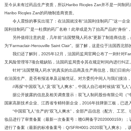
至今从未有过药品生产资质，所以Haribo Ricqles Zan并不是
Haribo Ricqles Zan的药物制造商资质。
令人震惊的事实出现了：在法国就没有“法国利佳制药厂”这一企业，
国利佳制药厂”是一杜撰的药厂名称！此举或是为了抬高产品的“身份”，不
另外值得注意的是，几年前“法国雙飛人药水”更新了制造商信息，
为“Farmaclair-Herouville Saint Clair”。据了解，这是位于
我们还了解到，2025年12月，法国药监局官网公布了一则针对Farmaclair-
叉风险管理等7项合规缺陷，法国药监局责令其在规定时间内进行纠正
针对“法国雙飛人药水”的真实的出品商及生产商信息，我们日前向
在法国生产、是否有报送单及运输凭证。对方委托中间人与我们接洽
//再探“中国双飞人”及“双飞人爽水”，中国人自己啥时候搞“双飞人
据公开披露的信息及相关调查显示：双飞人制药股份有限公司（“中国
国家高新技术企业、江西省专精特新企业，2016年挂牌新三板，已进
“中国双飞人”生产的“双飞人爽水”，全部产品信息（配方、工艺、
妆品进行了审查备案（最新一次备案号：赣G网备字2020000159）
进行了备案（最新的标准备案号：Q/SFRH001-2020双飞人爽水），