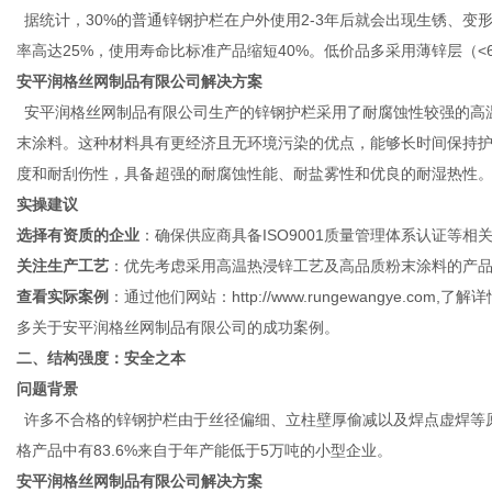
据统计，
30%的普通锌钢护栏在户外使用2-3年后就会出现生锈、
率高达25%，使用寿命比标准产品缩短40%。低价品多采用薄锌层（<6
安平润格丝网制品有限公司
解决方案
社
安平润格丝网制品有限公司生产的锌钢护栏采用了耐腐蚀性较强的高
末涂料。这种材料具有更经济且无环境污染的优点，能够长时间保持
度和耐刮伤性，具备超强的耐腐蚀性能、耐盐雾性和优良的耐湿热性
实操建议
选择有资质的企业
：确保供应商具备
ISO9001质量管理体系认证等相
关注生产工艺
：优先考虑采用高温热浸锌工艺及高品质粉末涂料的产
查看实际案例
：通过他们网站：
http://www.rungewangye.
多关于安平润格丝网制品有限公司的成功案例。
二、结构强度：安全之本
问题背景
许多不合格的锌钢护栏由于丝径偏细、立柱壁厚偷减以及焊点虚焊等
格产品中有
83.6%来自于年产能低于5万吨的小型企业。
安平润格丝网制品有限公司
解决方案