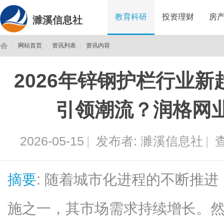
教育科研
投资理财
房
濉溪信息社
网站首页
资讯列表
资讯内容
2026年锌钢护栏行业
濉
›
›
›
引领潮流？润格网
2026-05-15
|
发布者:
濉溪信息社
|
查
摘要
: 随着城市化进程的不断推
溪
施之一，其市场需求持续增长。