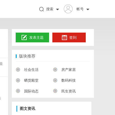
搜索
帐号
发表主题
签到
版块推荐
最
社会生活
房产家居
晒货殿堂
数码科技
国际动态
民生资讯
影
图文资讯