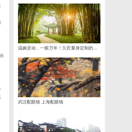
欣
网
了
温婉灵动，一眼万年！久匠量身定制的眉眼唇，才是你整张脸的点睛之笔！淡颜系女生的气质加分项
合
轻
或
武汉配眼镜 上海配眼镜