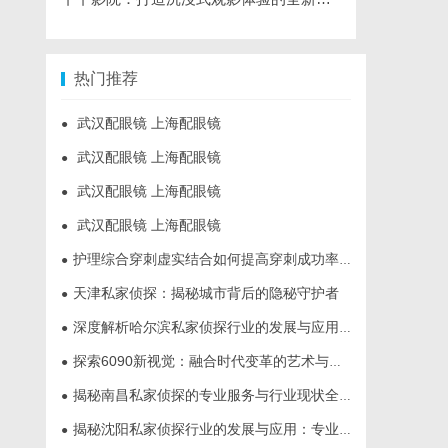
热门推荐
武汉配眼镜 上海配眼镜
●
武汉配眼镜 上海配眼镜
●
武汉配眼镜 上海配眼镜
●
武汉配眼镜 上海配眼镜
●
护理综合穿刺虚实结合如何提高穿刺成功率？立方幻境给出答案
●
天津私家侦探：揭秘城市背后的隐秘守护者
●
深度解析哈尔滨私家侦探行业的发展与应用现状
●
探索6090新视觉：融合时代变革的艺术与创新之旅
●
揭秘南昌私家侦探的专业服务与行业现状全面解析
●
揭秘沈阳私家侦探行业的发展与应用：专业侦探服务的全方位解析
●