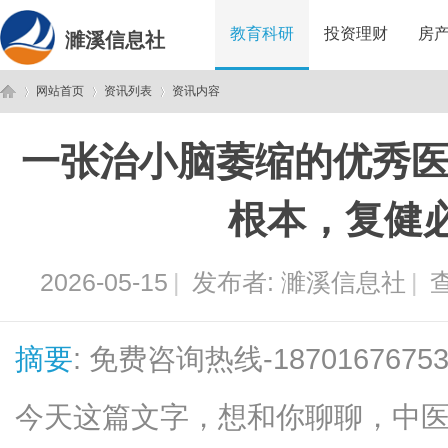
教育科研
投资理财
房
濉溪信息社
网站首页
资讯列表
资讯内容
一张治小脑萎缩的优秀医
濉
›
›
›
根本，复健
2026-05-15
|
发布者:
濉溪信息社
|
查
摘要
: 免费咨询热线-1870167
溪
今天这篇文字，想和你聊聊，中