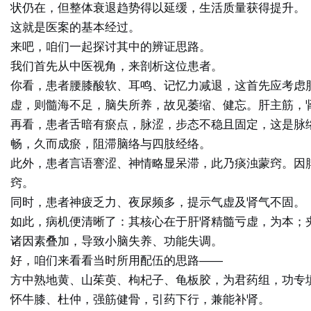
状仍在，但整体衰退趋势得以延缓，生活质量获得提升。
这就是医案的基本经过。
来吧，咱们一起探讨其中的辨证思路。
我们首先从中医视角，来剖析这位患者。
你看，患者腰膝酸软、耳鸣、记忆力减退，这首先应考虑
虚，则髓海不足，脑失所养，故见萎缩、健忘。肝主筋，
再看，患者舌暗有瘀点，脉涩，步态不稳且固定，这是
脉
畅，久而成瘀，阻滞脑络与四肢经络。
此外，患者言语謇涩、神情略显呆滞，此乃
痰浊蒙窍
。因
窍。
同时，患者神疲乏力、夜尿频多，提示
气虚
及
肾气不固
。
如此，病机便清晰了：其核心在于
肝肾精髓亏虚，为本
；
诸因素叠加，导致小脑失养、功能失调。
好，咱们来看看当时所用配伍的思路——
方中熟地黄、山茱萸、枸杞子、龟板胶，为君药组，功专
怀牛膝、杜仲，
强筋健骨，引药下行
，兼能补肾。