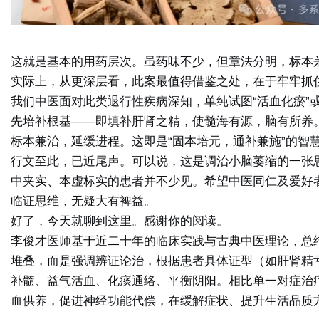
这就是基本的用药层次。虽药味不少，但章法分明，标本
实际上，从更深层看，此案最值得借鉴之处，在于
牢牢抓
我们中医面对此类退行性疾病深知，单纯试图“活血化瘀”
先
培补根基
——即填补肝肾之精，使髓海有源，脑有所养
标本兼治，延缓进程。这即是“固本培元，通补兼施”的智
行文至此，已近尾声。可以说，这是调治小脑萎缩的一张
中夹实、本虚标实的患者并不少见。希望中医同仁及爱好
临证思维，无疑大有裨益。
好了，今天就聊到这里。感谢你的阅读。
李俊才医师基于近二十年的临床实践与古典中医理论，总
堆叠，而是强调辨证论治，根据患者具体证型（如肝肾精
补髓、益气活血、化痰通络、平衡阴阳
。相比单一对症治
血供养，促进神经功能代偿，在缓解症状、提升生活品质