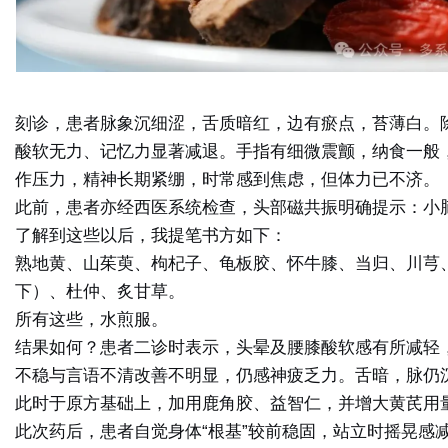
刻诊，患者脉象沉细涩，舌质暗红，边有瘀点，苔薄白。
酸软无力、记忆力显著减退。手指有细微震颤，纳食一般
作压力，精神长期紧绷，时常感到焦虑，但体力已不济。
此前，患者亦经西医系统检查，头部磁共振明确提示：小
了解到这些以后，我提笔书方如下：
熟地黄、山茱萸、枸杞子、龟板胶、怀牛膝、当归、川芎
下）、杜仲、炙甘草。
所有这些，水煎服。
结果如何？患者二诊时表示，头晕及腰膝酸软感有所减轻
不稳与言语不清改善不明显，仍感神疲乏力。舌暗，脉仍
此时于原方基础上，加用鹿角胶、益智仁，并增大黄芪用
此次药后，患者自觉身体“根基”较前稳固，站立时摇晃感