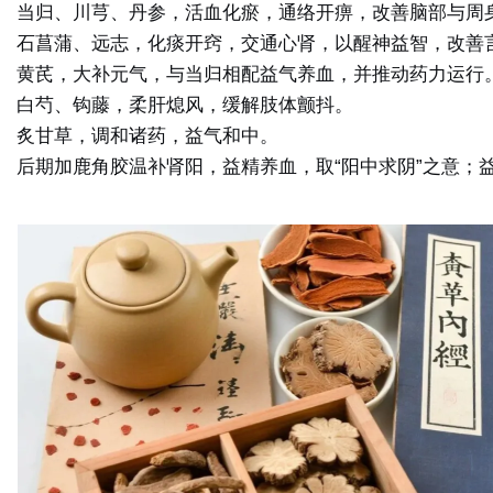
当归、川芎、丹参，
活血化瘀，通络开痹
，改善脑部与周
石菖蒲、远志，
化痰开窍，交通心肾
，以醒神益智，改善
黄芪，
大补元气
，与当归相配益气养血，并推动药力运行
白芍、钩藤，
柔肝熄风
，缓解肢体颤抖。
炙甘草，调和诸药，益气和中。
后期加鹿角胶
温补肾阳，益精养血
，取“阳中求阴”之意；