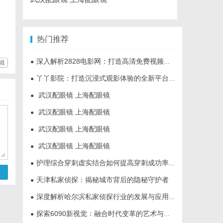
热门推荐
深入解析2828电影网：打造高清免费视频观影新体验
●
藏
丫丫影院：打造沉浸式观影体验的全新平台探索
●
武汉配眼镜 上海配眼镜
●
武汉配眼镜 上海配眼镜
●
武汉配眼镜 上海配眼镜
●
武汉配眼镜 上海配眼镜
●
护理综合穿刺虚实结合如何提高穿刺成功率？立方幻境给出答案
●
天津私家侦探：揭秘城市背后的隐秘守护者
●
深度解析哈尔滨私家侦探行业的发展与应用现状
●
探索6090新视觉：融合时代变革的艺术与创新之旅
●