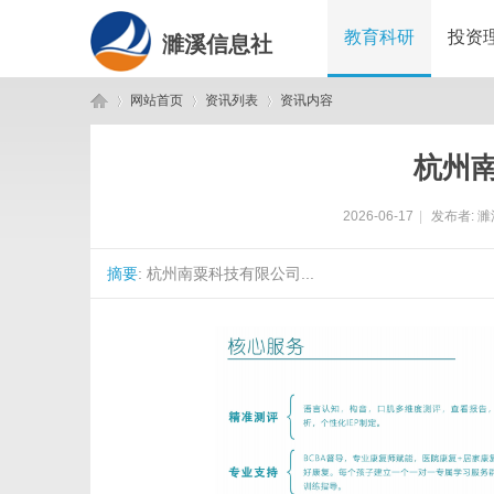
教育科研
投资
濉溪信息社
网站首页
资讯列表
资讯内容
杭州
濉
›
›
›
2026-06-17
|
发布者:
濉
摘要
: 杭州南粟科技有限公司...
溪